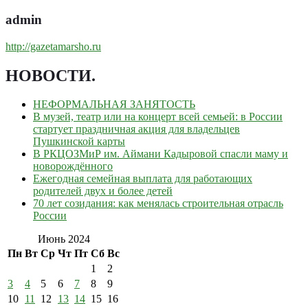
admin
http://gazetamarsho.ru
НОВОСТИ
.
НЕФОРМАЛЬНАЯ ЗАНЯТОСТЬ
В музей, театр или на концерт всей семьей: в России
стартует праздничная акция для владельцев
Пушкинской карты
В РКЦОЗМиР им. Аймани Кадыровой спасли маму и
новорождённого
Ежегодная семейная выплата для работающих
родителей двух и более детей
70 лет созидания: как менялась строительная отрасль
России
Июнь 2024
Пн
Вт
Ср
Чт
Пт
Сб
Вс
1
2
3
4
5
6
7
8
9
10
11
12
13
14
15
16