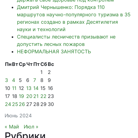
Дмитрий Чернышенко: Порядка 110
маршрутов научно-популярного туризма в 35
регионах создано в рамках Десятилетия
науки и технологий
Специалисты лесничеств призывают не
допустить лесных пожаров
НЕФОРМАЛЬНАЯ ЗАНЯТОСТЬ
Пн
Вт
Ср
Чт
Пт
Сб
Вс
1
2
3
4
5
6
7
8
9
10
11
12
13
14
15
16
17
18
19
20
21
22
23
24
25
26
27
28
29
30
Июнь 2024
« Май
Июл »
Рубрики
.