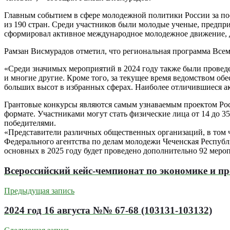
Главным событием в сфере молодежной политики России за пос
из 190 стран. Среди участников были молодые ученые, предпр
сформировал активное международное молодежное движение, де
Рамзан Висмурадов отметил, что региональная программа Всем
«Среди значимых мероприятий в 2024 году также были прове
и многие другие. Кроме того, за текущее время ведомством о
больших высот в избранных сферах. Наиболее отличившиеся ак
Грантовые конкурсы являются самым узнаваемым проектом Росм
формате. Участниками могут стать физические лица от 14 до 35 
победителями.
«Представители различных общественных организаций, в том ч
Федерального агентства по делам молодежи Чеченская Республи
основных в 2025 году будет проведено дополнительно 92 мероп
Всероссийский кейс-чемпионат по экономике и п
Предыдущая запись
2024 год 16 августа №№ 67-68 (103131-103132)