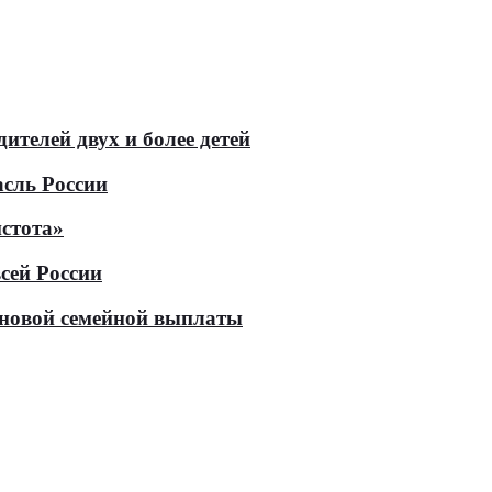
телей двух и более детей
асль России
стота»
сей России
е новой семейной выплаты