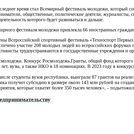
леднее время стал Всемирный фестиваль молодежи, который сост
иниматели, общественные, политические деятели, журналисты, с
ятельность которого будет развиваться и дальше.
ирного фестиваля молодежи привлекла 66 иностранных граждан 
дены Всероссийский спортивный фестиваль «Техноспорт Первых
беспечено участие 208 молодых людей во всероссийских форумах 
тивисты трудоустраиваются в государственные учреждения и ор
олодежи. Конкурс Росмолодежь.Гранты, общий фонд которого со
лет, вузы, а также НКО в 18 номинациях. В 2023 году в конкурса
исле студенты вузов республики, выиграли 87 грантов на реализ
ка получит субсидию в размере около 143 млн рублей на создан
риятия, которые охватят более 350 тысяч человек», – подытожи
редпринимательству