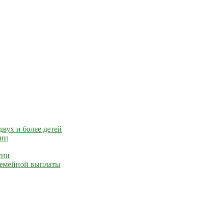
вух и более детей
сии
сии
 семейной выплаты