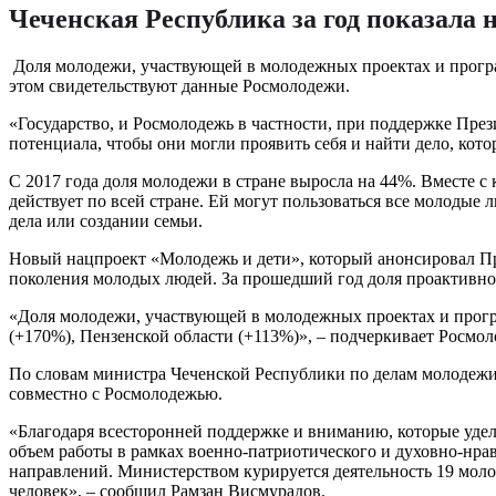
Чеченская Республика за год показала
Доля молодежи, участвующей в молодежных проектах и програм
этом свидетельствуют данные Росмолодежи.
«Государство, и Росмолодежь в частности, при поддержке Пр
потенциала, чтобы они могли проявить себя и найти дело, кото
С 2017 года доля молодежи в стране выросла на 44%. Вместе 
действует по всей стране. Ей могут пользоваться все молодые
дела или создании семьи.
Новый нацпроект «Молодежь и дети», который анонсировал Пр
поколения молодых людей. За прошедший год доля проактивно
«Доля молодежи, участвующей в молодежных проектах и програ
(+170%), Пензенской области (+113%)», – подчеркивает Росмол
По словам министра Чеченской Республики по делам молодежи 
совместно с Росмолодежью.
«Благодаря всесторонней поддержке и вниманию, которые уде
объем работы в рамках военно-патриотического и духовно-нра
направлений. Министерством курируется деятельность 19 моло
человек», – сообщил Рамзан Висмурадов.