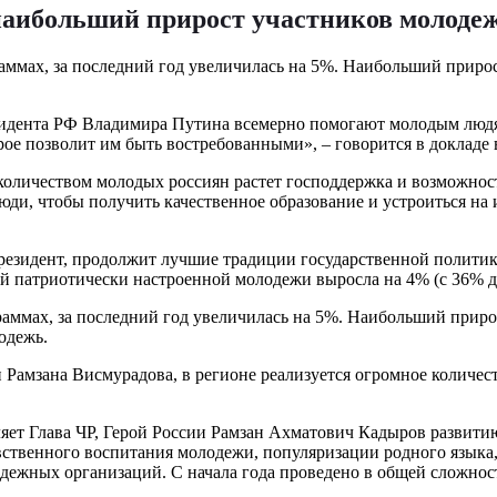
 наибольший прирост участников молоде
мах, за последний год увеличилась на 5%. Наибольший прирост
езидента РФ Владимира Путина всемерно помогают молодым людя
рое позволит им быть востребованными», – говорится в докладе 
с количеством молодых россиян растет господдержка и возможно
 люди, чтобы получить качественное образование и устроиться н
езидент, продолжит лучшие традиции государственной политик
й патриотически настроенной молодежи выросла на 4% (с 36% д
ммах, за последний год увеличилась на 5%. Наибольший прирос
одежь.
Рамзана Висмурадова, в регионе реализуется огромное количес
ляет Глава ЧР, Герой России Рамзан Ахматович Кадыров развит
вственного воспитания молодежи, популяризации родного языка,
дежных организаций. С начала года проведено в общей сложнос