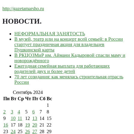
http://gazetamarsho.ru
НОВОСТИ
.
НЕФОРМАЛЬНАЯ ЗАНЯТОСТЬ
В музей, театр или на концерт всей семьей: в России
стартует праздничная акция для владельцев
Пушкинской карты
В РКЦОЗМиР им. Аймани Кадыровой спасли маму и
новорождённого
Ежегодная семейная выплата для работающих
родителей двух и более детей
70 лет созидания: как менялась строительная отрасль
России
Сентябрь 2024
Пн
Вт
Ср
Чт
Пт
Сб
Вс
1
2
3
4
5
6
7
8
9
10
11
12
13
14
15
16
17
18
19
20
21
22
23
24
25
26
27
28
29