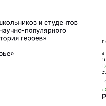
школьников и студентов
 научно-популярного
итория героев»
П
рье»
4
11
18
2
Но
« 
Р