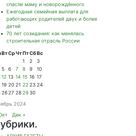
спасли маму и новорождённого
Ежегодная семейная выплата для
работающих родителей двух и более
детей
70 лет созидания: как менялась
строительная отрасль России
н
Вт
Ср
Чт
Пт
Сб
Вс
1
2
3
5
6
7
8
9
10
12
13
14
15
16
17
19
20
21
22
23
24
5
26
27
28
29
30
ябрь 2024
Окт
Дек »
убрики
.
АРХИВ ГАЗЕТЫ