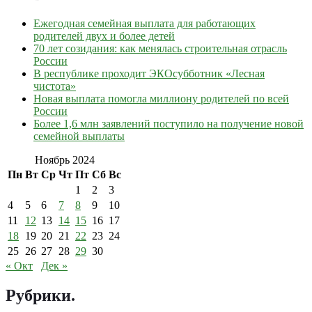
Ежегодная семейная выплата для работающих
родителей двух и более детей
70 лет созидания: как менялась строительная отрасль
России
В республике проходит ЭКОсубботник «Лесная
чистота»
Новая выплата помогла миллиону родителей по всей
России
Более 1,6 млн заявлений поступило на получение новой
семейной выплаты
Ноябрь 2024
Пн
Вт
Ср
Чт
Пт
Сб
Вс
1
2
3
4
5
6
7
8
9
10
11
12
13
14
15
16
17
18
19
20
21
22
23
24
25
26
27
28
29
30
« Окт
Дек »
Рубрики
.