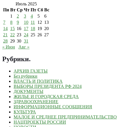
Июль 2025
Пн
Вт
Ср
Чт
Пт
Сб
Вс
1
2
3
4
5
6
7
8
9
10
11
12
13
14
15
16
17
18
19
20
21
22
23
24
25
26
27
28
29
30
31
« Июн
Авг »
Рубрики
.
АРХИВ ГАЗЕТЫ
Без рубрики
ВЛАСТЬ И ПОЛИТИКА
ВЫБОРЫ ПРЕЗИДЕНТА РФ 2024
ДОКУМЕНТЫ
ЖИЛЬЕ И ГОРОДСКАЯ СРЕДА
ЗДРАВООХРАНЕНИЕ
ИНФОРМАЦИОННЫЕ СООБЩЕНИЯ
КУЛЬТУРА
МАЛОЕ И СРЕДНЕЕ ПРЕДПРИНИМАТЕЛЬСТВО
НАЦПРОЕКТЫ РОССИИ