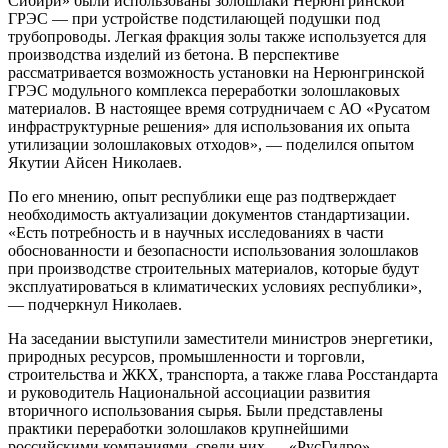
Сибири» были использованы золошлаки Нерюнгринской
ГРЭС — при устройстве подстилающей подушки под
трубопроводы. Легкая фракция золы также используется для
производства изделий из бетона. В перспективе
рассматривается возможность установки на Нерюнгринской
ГРЭС модульного комплекса переработки золошлаковых
материалов. В настоящее время сотрудничаем с АО «Русатом
инфраструктурные решения» для использования их опыта
утилизации золошлаковых отходов», — поделился опытом
Якутии Айсен Николаев.
По его мнению, опыт республики еще раз подтверждает
необходимость актуализации документов стандартизации.
«Есть потребность и в научных исследованиях в части
обоснованности и безопасности использования золошлаков
при производстве строительных материалов, которые будут
эксплуатироваться в климатических условиях республики»,
— подчеркнул Николаев.
На заседании выступили заместители министров энергетики,
природных ресурсов, промышленности и торговли,
строительства и ЖКХ, транспорта, а также глава Росстандарта
и руководитель Национальной ассоциации развития
вторичного использования сырья. Были представлены
практики переработки золошлаков крупнейшими
российскими компаниями, среди них — «РусГидро»,