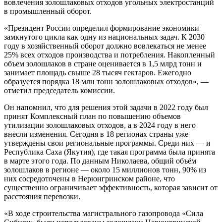
вовлечения золошлаковых отходов угольных электростанций
в промышленный оборот.
«Президент России определил формирование экономики
замкнутого цикла как одну из национальных задач. К 2030
году в хозяйственный оборот должно вовлекаться не менее
25% всех отходов производства и потребления. Накопленный
объем золошлаков в стране оценивается в 1,5 млрд тонн и
занимает площадь свыше 28 тысяч гектаров. Ежегодно
образуется порядка 18 млн тонн золошлаковых отходов», —
отметил председатель комиссии.
Он напомнил, что для решения этой задачи в 2022 году был
принят Комплексный план по повышению объемов
утилизации золошлаковых отходов, а в 2024 году в него
внесли изменения. Сегодня в 18 регионах страны уже
утверждены свои региональные программы. Среди них — и
Республика Саха (Якутия), где такая программа была принята
в марте этого года. По данным Николаева, общий объём
золошлаков в регионе — около 15 миллионов тонн, 90% из
них сосредоточены в Нерюнгринском районе, что
существенно ограничивает эффективность, которая зависит от
расстояния перевозки.
«В ходе строительства магистрального газопровода «Сила