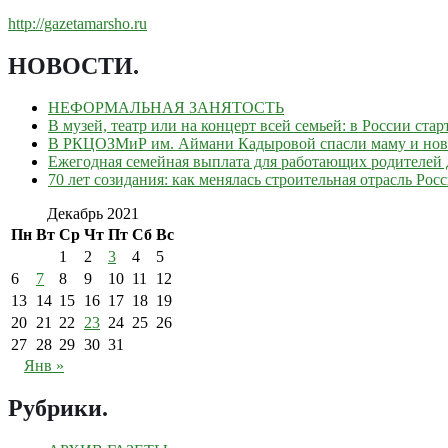
http://gazetamarsho.ru
НОВОСТИ
.
НЕФОРМАЛЬНАЯ ЗАНЯТОСТЬ
В музей, театр или на концерт всей семьей: в России ст
В РКЦОЗМиР им. Аймани Кадыровой спасли маму и но
Ежегодная семейная выплата для работающих родителей д
70 лет созидания: как менялась строительная отрасль Рос
Декабрь 2021
Пн
Вт
Ср
Чт
Пт
Сб
Вс
1
2
3
4
5
6
7
8
9
10
11
12
13
14
15
16
17
18
19
20
21
22
23
24
25
26
27
28
29
30
31
Янв »
Рубрики
.