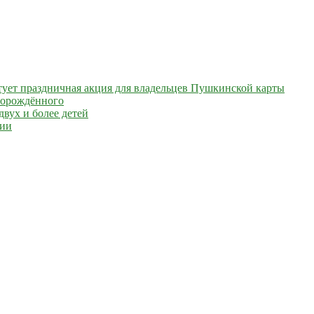
артует праздничная акция для владельцев Пушкинской карты
ворождённого
вух и более детей
сии