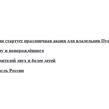
оссии стартует праздничная акция для владельцев 
у и новорождённого
телей двух и более детей
асль России