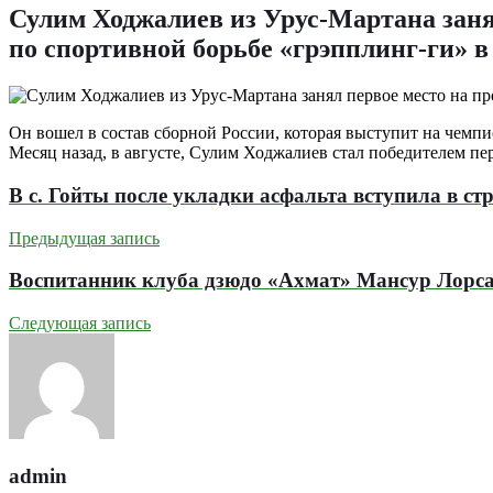
Сулим Ходжалиев из Урус-Мартана заня
по спортивной борьбе «грэпплинг-ги» в 
Он вошел в состав сборной России, которая выступит на чемпион
Месяц назад, в августе, Сулим Ходжалиев стал победителем пе
В с. Гойты после укладки асфальта вступила в ст
Предыдущая запись
Воспитанник клуба дзюдо «Ахмат» Мансур Лорс
Следующая запись
admin