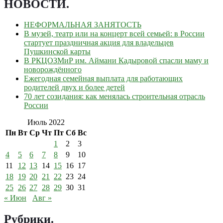
НОВОСТИ
.
НЕФОРМАЛЬНАЯ ЗАНЯТОСТЬ
В музей, театр или на концерт всей семьей: в России
стартует праздничная акция для владельцев
Пушкинской карты
В РКЦОЗМиР им. Аймани Кадыровой спасли маму и
новорождённого
Ежегодная семейная выплата для работающих
родителей двух и более детей
70 лет созидания: как менялась строительная отрасль
России
Июль 2022
Пн
Вт
Ср
Чт
Пт
Сб
Вс
1
2
3
4
5
6
7
8
9
10
11
12
13
14
15
16
17
18
19
20
21
22
23
24
25
26
27
28
29
30
31
« Июн
Авг »
Рубрики
.