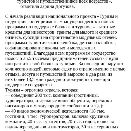
туристов и путешественников всех возрастов»,
– отметила Зарина Догузова.
С начала реализации национального проекта «Туризм и
индустрия гостеприимства» запущены десятки новых
программ по поддержке бизнеса и туризма – льготные
кредиты для инвесторов, гранты для малого и среднего
бизнеса, субсидии на строительство модульных отелей,
программа туристического кешбэка, детского кэшбека,
софинансирование школьных и молодежных
путешествий. Благодаря всем программам государство
помогло 35,5 тысячам предпринимателей создать с нуля
или развить свой бизнес в туризме. За последние пару лет
количество людей, которые ездят по стране именно с целью
отдыха, досуга и путешествий выросло в два раза, из
них более 13,5 млн граждан отдохнули в стране при
поддержке государства.
Туризм – огромная отрасль, которая:
— объединяет 200 тыс. компаний (гостиницы,
туроператоры, отдельные виды общепита, перевозки
пассажиров в междугороднем сообщении и т.д.);
— 40 видов экономической деятельности (18 тыс.
гостиниц, 4 тыс. туроператоров, включая круизные
компании, 40 тыс. турагентов, 20 тыс. гидов, включая
гидов-переводчиков и инструкторов, 50 тыс. сервисных