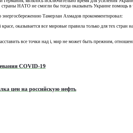
и Германия, являлось исключительно время для усиления Украин
, страны НАТО не смогли бы тогда оказывать Украине помощь в т
 по энергосбережению Тамерлан Ахмадов прокомментировал:
 красе, оказывается все мировые правила только для тех стран н
асставить все точки над i, мир не может быть прежним, отноше
левания COVID-19
лка цен на российскую нефть