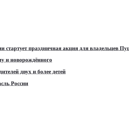
оссии стартует праздничная акция для владельцев 
у и новорождённого
телей двух и более детей
асль России