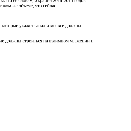
ы. По ее словам, Украина 2014-2015 годов —
аком же объеме, что сейчас.
а которые укажет запад и мы все должны
ние должны строиться на взаимном уважении и