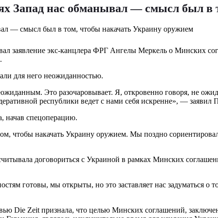
х Запад нас обманывал — смысл был в 
л заявление экс-канцлера ФРГ Ангелы Меркель о Минских сог
.
али для него неожиданностью.
еожиданным. Это разочаровывает. Я, откровенно говоря, не ожи
едеративной республики ведет с нами себя искренне», — заявил 
а, начав спецоперацию.
ом, чтобы накачать Украину оружием. Мы поздно сориентировал
считывала договориться с Украиной в рамках Минских соглашений
остям готовы, мы открыты, но это заставляет нас задуматься о 
вью Die Zeit признала, что целью Минских соглашений, заключе