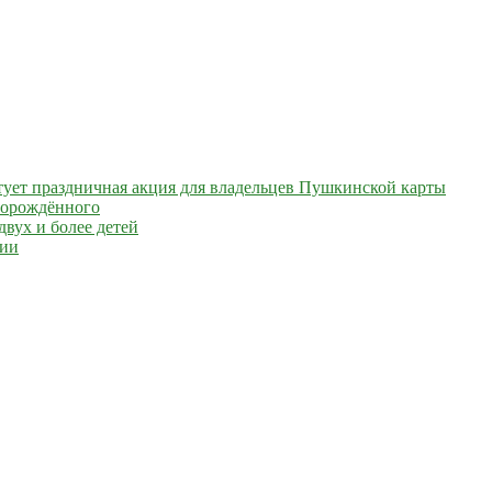
артует праздничная акция для владельцев Пушкинской карты
ворождённого
вух и более детей
сии