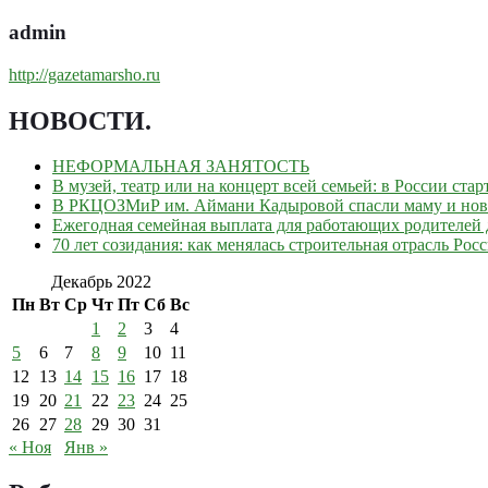
admin
http://gazetamarsho.ru
НОВОСТИ
.
НЕФОРМАЛЬНАЯ ЗАНЯТОСТЬ
В музей, театр или на концерт всей семьей: в России ст
В РКЦОЗМиР им. Аймани Кадыровой спасли маму и но
Ежегодная семейная выплата для работающих родителей д
70 лет созидания: как менялась строительная отрасль Рос
Декабрь 2022
Пн
Вт
Ср
Чт
Пт
Сб
Вс
1
2
3
4
5
6
7
8
9
10
11
12
13
14
15
16
17
18
19
20
21
22
23
24
25
26
27
28
29
30
31
« Ноя
Янв »