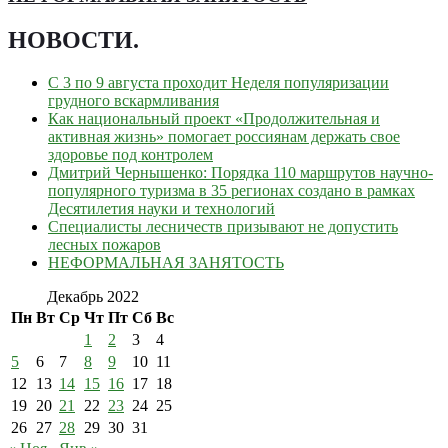
НОВОСТИ
.
С 3 по 9 августа проходит Неделя популяризации
грудного вскармливания
Как национальный проект «Продолжительная и
активная жизнь» помогает россиянам держать свое
здоровье под контролем
Дмитрий Чернышенко: Порядка 110 маршрутов научно-
популярного туризма в 35 регионах создано в рамках
Десятилетия науки и технологий
Специалисты лесничеств призывают не допустить
лесных пожаров
НЕФОРМАЛЬНАЯ ЗАНЯТОСТЬ
Декабрь 2022
Пн
Вт
Ср
Чт
Пт
Сб
Вс
1
2
3
4
5
6
7
8
9
10
11
12
13
14
15
16
17
18
19
20
21
22
23
24
25
26
27
28
29
30
31