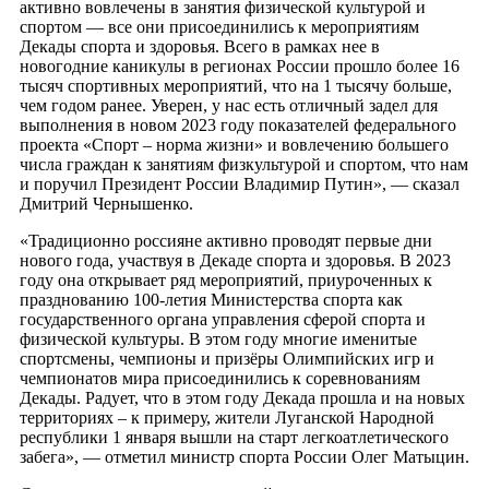
активно вовлечены в занятия физической культурой и
спортом — все они присоединились к мероприятиям
Декады спорта и здоровья. Всего в рамках нее в
новогодние каникулы в регионах России прошло более 16
тысяч спортивных мероприятий, что на 1 тысячу больше,
чем годом ранее. Уверен, у нас есть отличный задел для
выполнения в новом 2023 году показателей федерального
проекта «Спорт – норма жизни» и вовлечению большего
числа граждан к занятиям физкультурой и спортом, что нам
и поручил Президент России Владимир Путин», — сказал
Дмитрий Чернышенко.
«Традиционно россияне активно проводят первые дни
нового года, участвуя в Декаде спорта и здоровья. В 2023
году она открывает ряд мероприятий, приуроченных к
празднованию 100-летия Министерства спорта как
государственного органа управления сферой спорта и
физической культуры. В этом году многие именитые
спортсмены, чемпионы и призёры Олимпийских игр и
чемпионатов мира присоединились к соревнованиям
Декады. Радует, что в этом году Декада прошла и на новых
территориях – к примеру, жители Луганской Народной
республики 1 января вышли на старт легкоатлетического
забега», — отметил министр спорта России Олег Матыцин.