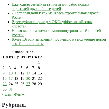
Ежегодная семейная выплата для работающих
родителей двух и более детей
70 лет созидания: как менялась строительная отрасль
России
В республике проходит ЭКОсубботник «Лесная
чистота»
Новая выплата помогла миллиону родителей по всей
России
Более 1,6 млн заявлений поступило на получение новой
семейной выплаты
Январь 2023
Пн
Вт
Ср
Чт
Пт
Сб
Вс
1
2
3
4
5
6
7
8
9
10
11
12
13
14
15
16
17
18
19
20
21
22
23
24
25
26
27
28
29
30
31
« Дек
Фев »
Рубрики
.