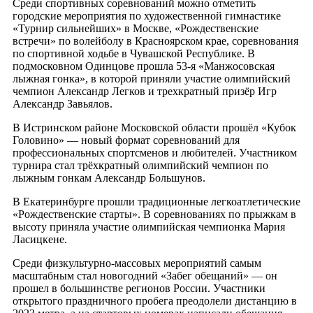
Среди спортивных соревнований можно отметить
городские мероприятия по художественной гимнастике
«Турнир сильнейших» в Москве, «Рождественские
встречи» по волейболу в Красноярском крае, соревнования
по спортивной ходьбе в Чувашской Республике. В
подмосковном Одинцове прошла 53-я «Манжосовская
лыжная гонка», в которой приняли участие олимпийский
чемпион Александр Легков и трехкратный призёр Игр
Александр Завьялов.
В Истринском районе Московской области прошёл «Кубок
Головино» — новый формат соревнований для
профессиональных спортсменов и любителей. Участником
турнира стал трёхкратный олимпийский чемпион по
лыжным гонкам Александр Большунов.
В Екатеринбурге прошли традиционные легкоатлетические
«Рождественские старты». В соревнованиях по прыжкам в
высоту приняла участие олимпийская чемпионка Мария
Ласицкене.
Среди физкультурно-массовых мероприятий самым
масштабным стал новогодний «Забег обещаний» — он
прошел в большинстве регионов России. Участники
открытого праздничного пробега преодолели дистанцию в