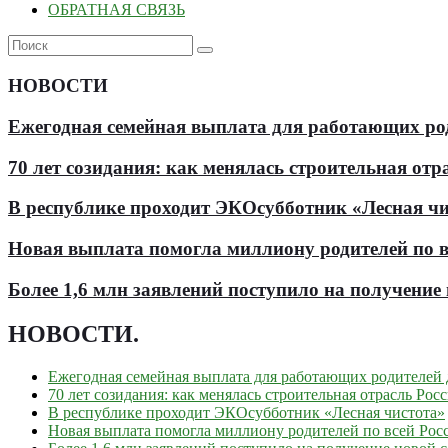
ОБРАТНАЯ СВЯЗЬ
НОВОСТИ
Ежегодная семейная выплата для работающих роди
70 лет созидания: как менялась строительная отр
В республике проходит ЭКОсубботник «Лесная чи
Новая выплата помогла миллиону родителей по в
Более 1,6 млн заявлений поступило на получени
НОВОСТИ
.
Ежегодная семейная выплата для работающих родителей д
70 лет созидания: как менялась строительная отрасль Рос
В республике проходит ЭКОсубботник «Лесная чистота»
Новая выплата помогла миллиону родителей по всей Рос