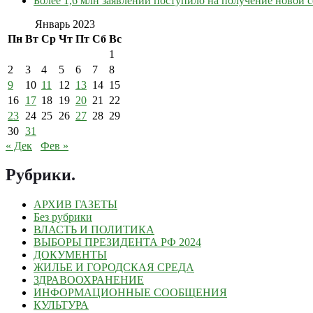
Более 1,6 млн заявлений поступило на получение новой
Январь 2023
Пн
Вт
Ср
Чт
Пт
Сб
Вс
1
2
3
4
5
6
7
8
9
10
11
12
13
14
15
16
17
18
19
20
21
22
23
24
25
26
27
28
29
30
31
« Дек
Фев »
Рубрики
.
АРХИВ ГАЗЕТЫ
Без рубрики
ВЛАСТЬ И ПОЛИТИКА
ВЫБОРЫ ПРЕЗИДЕНТА РФ 2024
ДОКУМЕНТЫ
ЖИЛЬЕ И ГОРОДСКАЯ СРЕДА
ЗДРАВООХРАНЕНИЕ
ИНФОРМАЦИОННЫЕ СООБЩЕНИЯ
КУЛЬТУРА