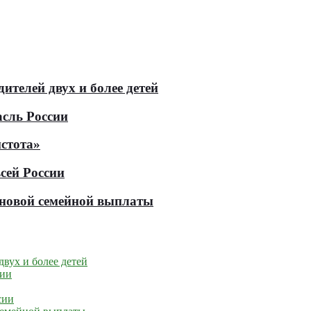
телей двух и более детей
асль России
стота»
сей России
е новой семейной выплаты
вух и более детей
сии
сии