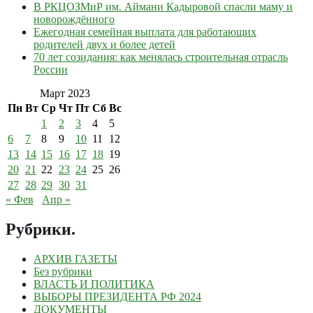
В РКЦОЗМиР им. Аймани Кадыровой спасли маму и
новорождённого
Ежегодная семейная выплата для работающих
родителей двух и более детей
70 лет созидания: как менялась строительная отрасль
России
Март 2023
Пн
Вт
Ср
Чт
Пт
Сб
Вс
1
2
3
4
5
6
7
8
9
10
11
12
13
14
15
16
17
18
19
20
21
22
23
24
25
26
27
28
29
30
31
« Фев
Апр »
Рубрики
.
АРХИВ ГАЗЕТЫ
Без рубрики
ВЛАСТЬ И ПОЛИТИКА
ВЫБОРЫ ПРЕЗИДЕНТА РФ 2024
ДОКУМЕНТЫ