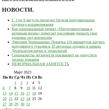
НОВОСТИ
.
С 3 по 9 августа проходит Неделя популяризации
грудного вскармливания
Как национальный проект «Продолжительная и
активная жизнь» помогает россиянам держать свое
здоровье под контролем
Дмитрий Чернышенко: Порядка 110 маршрутов научно-
популярного туризма в 35 регионах создано в рамках
Десятилетия науки и технологий
Специалисты лесничеств призывают не допустить
лесных пожаров
НЕФОРМАЛЬНАЯ ЗАНЯТОСТЬ
Март 2023
Пн
Вт
Ср
Чт
Пт
Сб
Вс
1
2
3
4
5
6
7
8
9
10
11
12
13
14
15
16
17
18
19
20
21
22
23
24
25
26
27
28
29
30
31