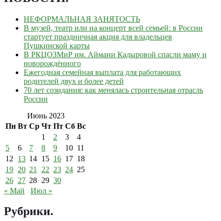
НЕФОРМАЛЬНАЯ ЗАНЯТОСТЬ
В музей, театр или на концерт всей семьей: в России
стартует праздничная акция для владельцев
Пушкинской карты
В РКЦОЗМиР им. Аймани Кадыровой спасли маму и
новорождённого
Ежегодная семейная выплата для работающих
родителей двух и более детей
70 лет созидания: как менялась строительная отрасль
России
Июнь 2023
Пн
Вт
Ср
Чт
Пт
Сб
Вс
1
2
3
4
5
6
7
8
9
10
11
12
13
14
15
16
17
18
19
20
21
22
23
24
25
26
27
28
29
30
« Май
Июл »
Рубрики
.