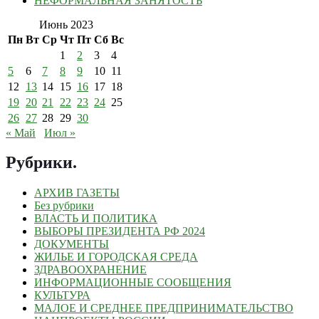
НЕФОРМАЛЬНАЯ ЗАНЯТОСТЬ
Июнь 2023
Пн
Вт
Ср
Чт
Пт
Сб
Вс
1
2
3
4
5
6
7
8
9
10
11
12
13
14
15
16
17
18
19
20
21
22
23
24
25
26
27
28
29
30
« Май
Июл »
Рубрики
.
АРХИВ ГАЗЕТЫ
Без рубрики
ВЛАСТЬ И ПОЛИТИКА
ВЫБОРЫ ПРЕЗИДЕНТА РФ 2024
ДОКУМЕНТЫ
ЖИЛЬЕ И ГОРОДСКАЯ СРЕДА
ЗДРАВООХРАНЕНИЕ
ИНФОРМАЦИОННЫЕ СООБЩЕНИЯ
КУЛЬТУРА
МАЛОЕ И СРЕДНЕЕ ПРЕДПРИНИМАТЕЛЬСТВО