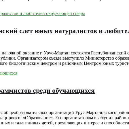
анский слет юных натуралистов и любите
 на южной окраине г. Урус-Мартан состоялся Республиканский
публики. Организатором съезда выступило Министерство образов
лого-биологическим центром и районным Центром юных туристо
раммистов среди обучающихся
ся общеобразовательных организаций Урус-Мартановского рай
нацпроекта «Образование». Его организатором выступил районн
енных и талантливых детей, проявляющих интерес и способнос