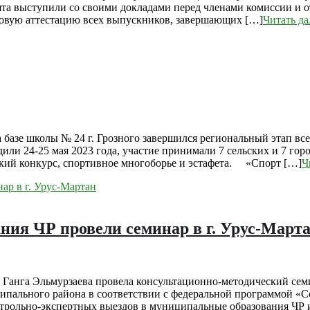
та выступили со своими докладами перед членами комиссии и 
оговую аттестацию всех выпускников, завершающих […]
Читать да
 базе школы № 24 г. Грозного завершился региональный этап в
ли 24-25 мая 2023 года, участие принимали 7 сельских и 7 го
кий конкурс, спортивное многоборье и эстафета. «Спорт […]
Ч
ния ЧР провели семинар в г. Урус-Март
 Ганга Эльмурзаева провела консультационно-методический семи
пального района в соответствии с федеральной программой «С
нтрольно-экспертных выездов в муниципальные образования ЧР и