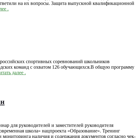
ответили на их вопросы. Защита выпускной квалификационной
лее
.
сероссийских спортивных соревнований школьников
родских команд с охватом 126 обучающихся.В общую программу
итать далее
.
ан
нар для руководителей и заместителей руководителя
овременная школа» нацпроекта «Образование». Тренинг
 мониторинга наличия и содержания документов согласно чек-