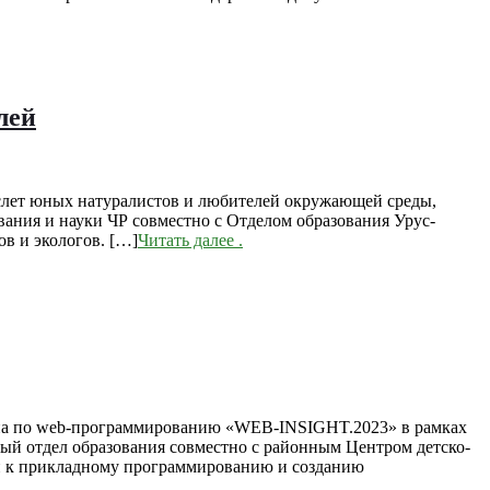
лей
 слет юных натуралистов и любителей окружающей среды,
ания и науки ЧР совместно с Отделом образования Урус-
в и экологов. […]
Читать далее
.
она по web-программированию «WEB-INSIGHT.2023» в рамках
ый отдел образования совместно с районным Центром детско-
ти к прикладному программированию и созданию