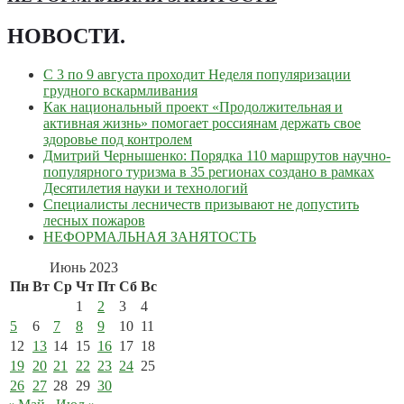
НОВОСТИ
.
С 3 по 9 августа проходит Неделя популяризации
грудного вскармливания
Как национальный проект «Продолжительная и
активная жизнь» помогает россиянам держать свое
здоровье под контролем
Дмитрий Чернышенко: Порядка 110 маршрутов научно-
популярного туризма в 35 регионах создано в рамках
Десятилетия науки и технологий
Специалисты лесничеств призывают не допустить
лесных пожаров
НЕФОРМАЛЬНАЯ ЗАНЯТОСТЬ
Июнь 2023
Пн
Вт
Ср
Чт
Пт
Сб
Вс
1
2
3
4
5
6
7
8
9
10
11
12
13
14
15
16
17
18
19
20
21
22
23
24
25
26
27
28
29
30