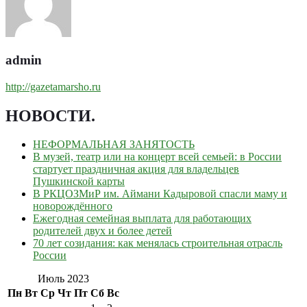
admin
http://gazetamarsho.ru
НОВОСТИ
.
НЕФОРМАЛЬНАЯ ЗАНЯТОСТЬ
В музей, театр или на концерт всей семьей: в России
стартует праздничная акция для владельцев
Пушкинской карты
В РКЦОЗМиР им. Аймани Кадыровой спасли маму и
новорождённого
Ежегодная семейная выплата для работающих
родителей двух и более детей
70 лет созидания: как менялась строительная отрасль
России
Июль 2023
Пн
Вт
Ср
Чт
Пт
Сб
Вс