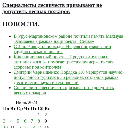
Специалисты лесничеств призывают не
допустить лесных пожаров
НОВОСТИ
.
В Урус-Мартановском районе почтили память Махмуда
Эсамбаева в рамках нацпроекта «Семья»
С 3 по 9 августа проходит Неделя популяризации
грудного вскармливания
Как национальный проект «Продолжительная и
активная жизнь» помогает россиянам держать свое
здоровье под контролем
Дмитрий Чернышенко: Порядка 110 маршрутов научно-
популярного туризма в 35 регионах создано в рамках
Десятилетия науки и технологий
Специалисты лесничеств призывают не допустить
лесных пожаров
Июль 2023
Пн
Вт
Ср
Чт
Пт
Сб
Вс
1
2
3
4
5
6
7
8
9
10
11
12
13
14
15
16