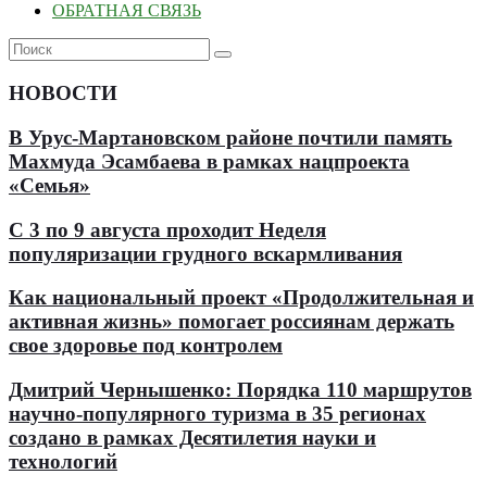
ОБРАТНАЯ СВЯЗЬ
НОВОСТИ
В Урус-Мартановском районе почтили память
Махмуда Эсамбаева в рамках нацпроекта
«Семья»
С 3 по 9 августа проходит Неделя
популяризации грудного вскармливания
Как национальный проект «Продолжительная и
активная жизнь» помогает россиянам держать
свое здоровье под контролем
Дмитрий Чернышенко: Порядка 110 маршрутов
научно-популярного туризма в 35 регионах
создано в рамках Десятилетия науки и
технологий