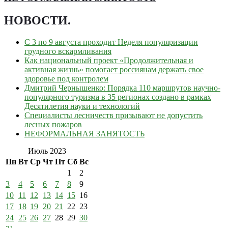
НОВОСТИ
.
С 3 по 9 августа проходит Неделя популяризации
грудного вскармливания
Как национальный проект «Продолжительная и
активная жизнь» помогает россиянам держать свое
здоровье под контролем
Дмитрий Чернышенко: Порядка 110 маршрутов научно-
популярного туризма в 35 регионах создано в рамках
Десятилетия науки и технологий
Специалисты лесничеств призывают не допустить
лесных пожаров
НЕФОРМАЛЬНАЯ ЗАНЯТОСТЬ
Июль 2023
Пн
Вт
Ср
Чт
Пт
Сб
Вс
1
2
3
4
5
6
7
8
9
10
11
12
13
14
15
16
17
18
19
20
21
22
23
24
25
26
27
28
29
30