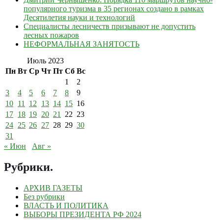
популярного туризма в 35 регионах создано в рамках
Десятилетия науки и технологий
Специалисты лесничеств призывают не допустить
лесных пожаров
НЕФОРМАЛЬНАЯ ЗАНЯТОСТЬ
Июль 2023
Пн
Вт
Ср
Чт
Пт
Сб
Вс
1
2
3
4
5
6
7
8
9
10
11
12
13
14
15
16
17
18
19
20
21
22
23
24
25
26
27
28
29
30
31
« Июн
Авг »
Рубрики
.
АРХИВ ГАЗЕТЫ
Без рубрики
ВЛАСТЬ И ПОЛИТИКА
ВЫБОРЫ ПРЕЗИДЕНТА РФ 2024