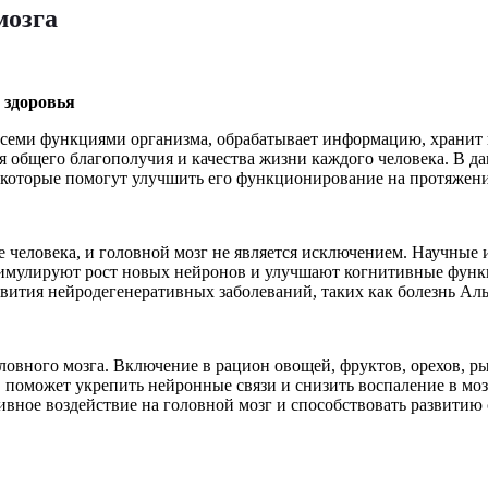
мозга
 здоровья
 всеми функциями организма, обрабатывает информацию, хранит 
ля общего благополучия и качества жизни каждого человека. В д
, которые помогут улучшить его функционирование на протяжен
е человека, и головной мозг не является исключением. Научные
имулируют рост новых нейронов и улучшают когнитивные функци
звития нейродегенеративных заболеваний, таких как болезнь Ал
ловного мозга. Включение в рацион овощей, фруктов, орехов, р
оможет укрепить нейронные связи и снизить воспаление в моз
тивное воздействие на головной мозг и способствовать развитию