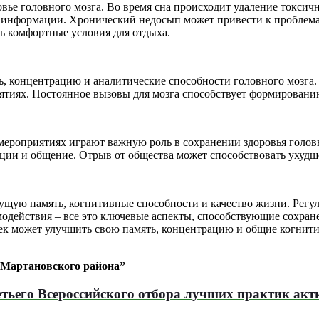
ье головного мозга. Во время сна происходит удаление токсичны
я информации. Хронический недосып может привести к проблем
ть комфортные условия для отдыха.
 концентрацию и аналитические способности головного мозга. 
анятиях. Постоянное вызовы для мозга способствует формирова
мероприятиях играют важную роль в сохранении здоровья голов
моции и общение. Отрыв от общества может способствовать ухуд
удущую память, когнитивные способности и качество жизни. Рег
одействия – все это ключевые аспекты, способствующие сохран
ек может улучшить свою память, концентрацию и общие когнит
-Мартановского района”
етьего Всероссийского отбора лучших практик акт