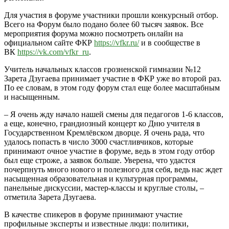
Для участия в форуме участники прошли конкурсный отбор.
Всего на Форум было подано более 60 тысяч заявок. Все
мероприятия форума можно посмотреть онлайн на
официальном сайте ФКР
https://vfkr.ru/
и в сообществе в
ВК
https://vk.com/vfkr_ru
.
Учитель начальных классов грозненской гимназии №12
Зарета Дзугаева принимает участие в ФКР уже во второй раз.
По ее словам, в этом году форум стал еще более масштабным
и насыщенным.
– Я очень жду начало нашей смены для педагогов 1-6 классов,
а еще, конечно, грандиозный концерт ко Дню учителя в
Государственном Кремлёвском дворце. Я очень рада, что
удалось попасть в число 3000 счастливчиков, которые
принимают очное участие в форуме, ведь в этом году отбор
был еще строже, а заявок больше. Уверена, что удастся
почерпнуть много нового и полезного для себя, ведь нас ждет
насыщенная образовательная и культурная программы,
панельные дискуссии, мастер-классы и круглые столы, –
отметила Зарета Дзугаева.
В качестве спикеров в форуме принимают участие
профильные эксперты и известные люди: политики,