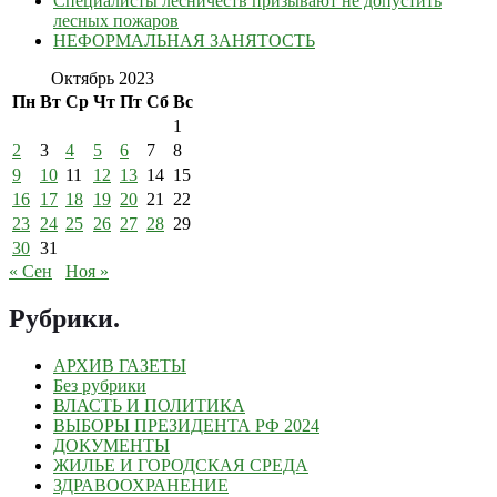
Специалисты лесничеств призывают не допустить
лесных пожаров
НЕФОРМАЛЬНАЯ ЗАНЯТОСТЬ
Октябрь 2023
Пн
Вт
Ср
Чт
Пт
Сб
Вс
1
2
3
4
5
6
7
8
9
10
11
12
13
14
15
16
17
18
19
20
21
22
23
24
25
26
27
28
29
30
31
« Сен
Ноя »
Рубрики
.
АРХИВ ГАЗЕТЫ
Без рубрики
ВЛАСТЬ И ПОЛИТИКА
ВЫБОРЫ ПРЕЗИДЕНТА РФ 2024
ДОКУМЕНТЫ
ЖИЛЬЕ И ГОРОДСКАЯ СРЕДА
ЗДРАВООХРАНЕНИЕ