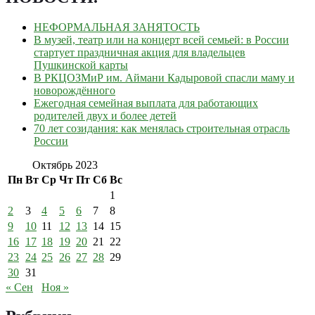
НЕФОРМАЛЬНАЯ ЗАНЯТОСТЬ
В музей, театр или на концерт всей семьей: в России
стартует праздничная акция для владельцев
Пушкинской карты
В РКЦОЗМиР им. Аймани Кадыровой спасли маму и
новорождённого
Ежегодная семейная выплата для работающих
родителей двух и более детей
70 лет созидания: как менялась строительная отрасль
России
Октябрь 2023
Пн
Вт
Ср
Чт
Пт
Сб
Вс
1
2
3
4
5
6
7
8
9
10
11
12
13
14
15
16
17
18
19
20
21
22
23
24
25
26
27
28
29
30
31
« Сен
Ноя »