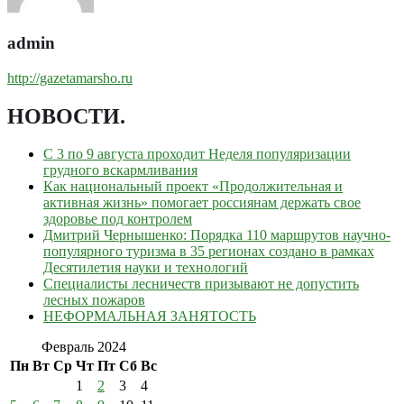
admin
http://gazetamarsho.ru
НОВОСТИ
.
С 3 по 9 августа проходит Неделя популяризации
грудного вскармливания
Как национальный проект «Продолжительная и
активная жизнь» помогает россиянам держать свое
здоровье под контролем
Дмитрий Чернышенко: Порядка 110 маршрутов научно-
популярного туризма в 35 регионах создано в рамках
Десятилетия науки и технологий
Специалисты лесничеств призывают не допустить
лесных пожаров
НЕФОРМАЛЬНАЯ ЗАНЯТОСТЬ
Февраль 2024
Пн
Вт
Ср
Чт
Пт
Сб
Вс
1
2
3
4