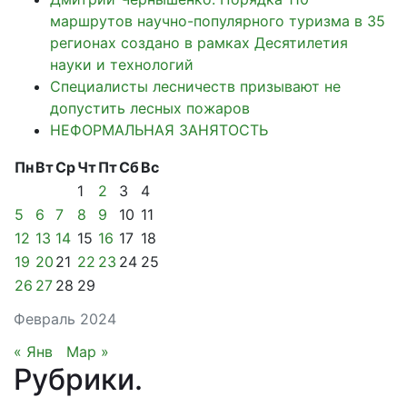
маршрутов научно-популярного туризма в 35
регионах создано в рамках Десятилетия
науки и технологий
Специалисты лесничеств призывают не
допустить лесных пожаров
НЕФОРМАЛЬНАЯ ЗАНЯТОСТЬ
Пн
Вт
Ср
Чт
Пт
Сб
Вс
1
2
3
4
5
6
7
8
9
10
11
12
13
14
15
16
17
18
19
20
21
22
23
24
25
26
27
28
29
Февраль 2024
« Янв
Мар »
Рубрики
.