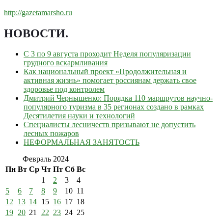
http://gazetamarsho.ru
НОВОСТИ
.
С 3 по 9 августа проходит Неделя популяризации
грудного вскармливания
Как национальный проект «Продолжительная и
активная жизнь» помогает россиянам держать свое
здоровье под контролем
Дмитрий Чернышенко: Порядка 110 маршрутов научно-
популярного туризма в 35 регионах создано в рамках
Десятилетия науки и технологий
Специалисты лесничеств призывают не допустить
лесных пожаров
НЕФОРМАЛЬНАЯ ЗАНЯТОСТЬ
Февраль 2024
Пн
Вт
Ср
Чт
Пт
Сб
Вс
1
2
3
4
5
6
7
8
9
10
11
12
13
14
15
16
17
18
19
20
21
22
23
24
25