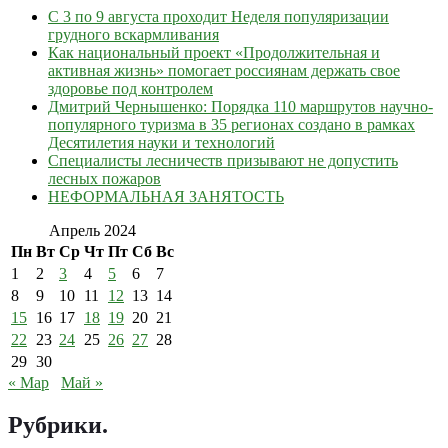
С 3 по 9 августа проходит Неделя популяризации
грудного вскармливания
Как национальный проект «Продолжительная и
активная жизнь» помогает россиянам держать свое
здоровье под контролем
Дмитрий Чернышенко: Порядка 110 маршрутов научно-
популярного туризма в 35 регионах создано в рамках
Десятилетия науки и технологий
Специалисты лесничеств призывают не допустить
лесных пожаров
НЕФОРМАЛЬНАЯ ЗАНЯТОСТЬ
Апрель 2024
Пн
Вт
Ср
Чт
Пт
Сб
Вс
1
2
3
4
5
6
7
8
9
10
11
12
13
14
15
16
17
18
19
20
21
22
23
24
25
26
27
28
29
30
« Мар
Май »
Рубрики
.