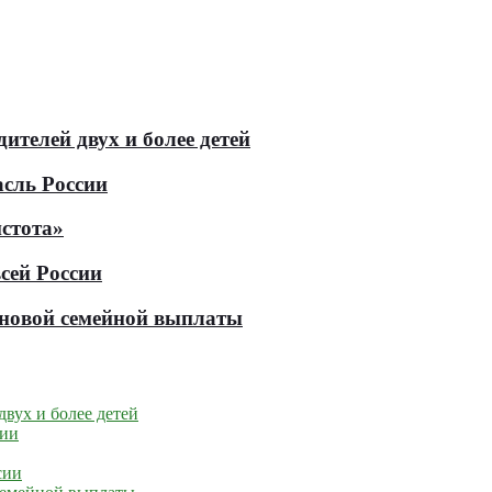
телей двух и более детей
асль России
стота»
сей России
е новой семейной выплаты
вух и более детей
сии
сии