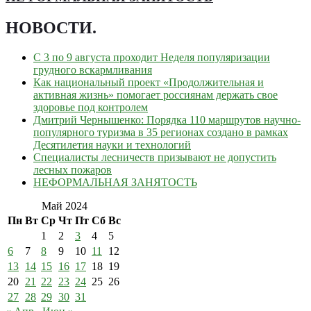
НОВОСТИ
.
С 3 по 9 августа проходит Неделя популяризации
грудного вскармливания
Как национальный проект «Продолжительная и
активная жизнь» помогает россиянам держать свое
здоровье под контролем
Дмитрий Чернышенко: Порядка 110 маршрутов научно-
популярного туризма в 35 регионах создано в рамках
Десятилетия науки и технологий
Специалисты лесничеств призывают не допустить
лесных пожаров
НЕФОРМАЛЬНАЯ ЗАНЯТОСТЬ
Май 2024
Пн
Вт
Ср
Чт
Пт
Сб
Вс
1
2
3
4
5
6
7
8
9
10
11
12
13
14
15
16
17
18
19
20
21
22
23
24
25
26
27
28
29
30
31