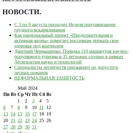
НОВОСТИ
.
С 3 по 9 августа проходит Неделя популяризации
грудного вскармливания
Как национальный проект «Продолжительная и
активная жизнь» помогает россиянам держать свое
здоровье под контролем
Дмитрий Чернышенко: Порядка 110 маршрутов научно-
популярного туризма в 35 регионах создано в рамках
Десятилетия науки и технологий
Специалисты лесничеств призывают не допустить
лесных пожаров
НЕФОРМАЛЬНАЯ ЗАНЯТОСТЬ
Май 2024
Пн
Вт
Ср
Чт
Пт
Сб
Вс
1
2
3
4
5
6
7
8
9
10
11
12
13
14
15
16
17
18
19
20
21
22
23
24
25
26
27
28
29
30
31