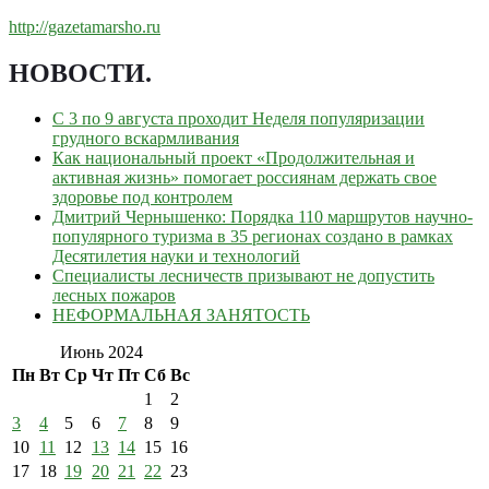
http://gazetamarsho.ru
НОВОСТИ
.
С 3 по 9 августа проходит Неделя популяризации
грудного вскармливания
Как национальный проект «Продолжительная и
активная жизнь» помогает россиянам держать свое
здоровье под контролем
Дмитрий Чернышенко: Порядка 110 маршрутов научно-
популярного туризма в 35 регионах создано в рамках
Десятилетия науки и технологий
Специалисты лесничеств призывают не допустить
лесных пожаров
НЕФОРМАЛЬНАЯ ЗАНЯТОСТЬ
Июнь 2024
Пн
Вт
Ср
Чт
Пт
Сб
Вс
1
2
3
4
5
6
7
8
9
10
11
12
13
14
15
16
17
18
19
20
21
22
23