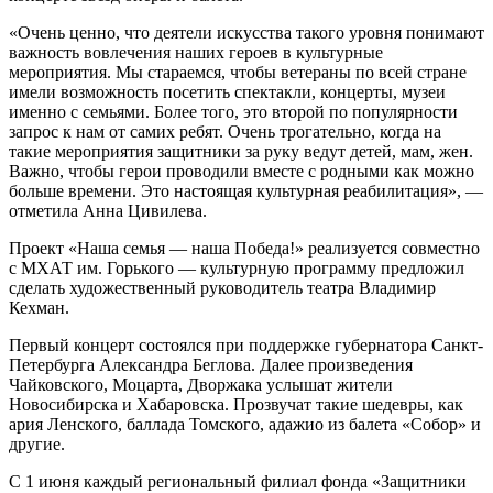
«Очень ценно, что деятели искусства такого уровня понимают
важность вовлечения наших героев в культурные
мероприятия. Мы стараемся, чтобы ветераны по всей стране
имели возможность посетить спектакли, концерты, музеи
именно с семьями. Более того, это второй по популярности
запрос к нам от самих ребят. Очень трогательно, когда на
такие мероприятия защитники за руку ведут детей, мам, жен.
Важно, чтобы герои проводили вместе с родными как можно
больше времени. Это настоящая культурная реабилитация», —
отметила Анна Цивилева.
Проект «Наша семья — наша Победа!» реализуется совместно
с МХАТ им. Горького — культурную программу предложил
сделать художественный руководитель театра Владимир
Кехман.
Первый концерт состоялся при поддержке губернатора Санкт-
Петербурга Александра Беглова. Далее произведения
Чайковского, Моцарта, Дворжака услышат жители
Новосибирска и Хабаровска. Прозвучат такие шедевры, как
ария Ленского, баллада Томского, адажио из балета «Собор» и
другие.
С 1 июня каждый региональный филиал фонда «Защитники