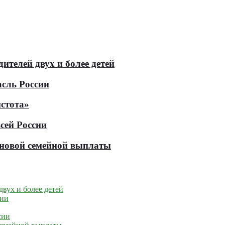
телей двух и более детей
асль России
стота»
сей России
е новой семейной выплаты
вух и более детей
сии
сии