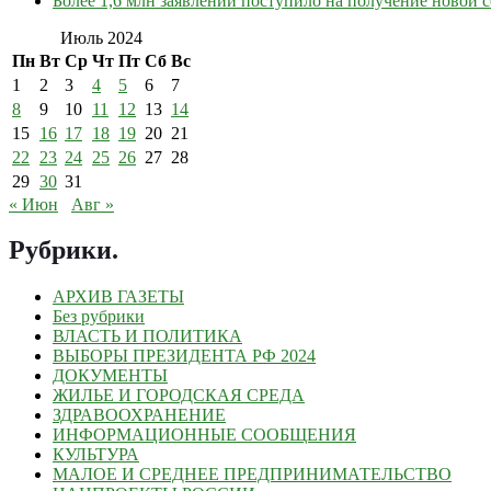
Более 1,6 млн заявлений поступило на получение новой
Июль 2024
Пн
Вт
Ср
Чт
Пт
Сб
Вс
1
2
3
4
5
6
7
8
9
10
11
12
13
14
15
16
17
18
19
20
21
22
23
24
25
26
27
28
29
30
31
« Июн
Авг »
Рубрики
.
АРХИВ ГАЗЕТЫ
Без рубрики
ВЛАСТЬ И ПОЛИТИКА
ВЫБОРЫ ПРЕЗИДЕНТА РФ 2024
ДОКУМЕНТЫ
ЖИЛЬЕ И ГОРОДСКАЯ СРЕДА
ЗДРАВООХРАНЕНИЕ
ИНФОРМАЦИОННЫЕ СООБЩЕНИЯ
КУЛЬТУРА
МАЛОЕ И СРЕДНЕЕ ПРЕДПРИНИМАТЕЛЬСТВО