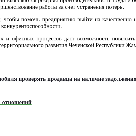
тии выявляются резервы производительности труда и о
ршенствование работы за счет устранения потерь.
у, чтобы помочь предприятию выйти на качественно 
и конкурентоспособности.
х и офисных процессов даст возможность повысить
 территориального развития Чеченской Республики Жа
мобиля проверять продавца на наличие задолженно
х отношений