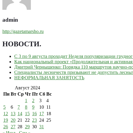
admin
http://gazetamarsho.ru
НОВОСТИ
.
С 3 по 9 августа проходит Неделя популяризации грудно
Как национальный проект «Продолжительная и активная 
Дмитрий Чернышенко: Порядка 110 маршрутов научно-поп
Специалисты лесничеств призывают не допустить лесны
НЕФОРМАЛЬНАЯ ЗАНЯТОСТЬ
Август 2024
Пн
Вт
Ср
Чт
Пт
Сб
Вс
1
2
3
4
5
6
7
8
9
10
11
12
13
14
15
16
17
18
19
20
21
22
23
24
25
26
27
28
29
30
31
« Июл
Сен »