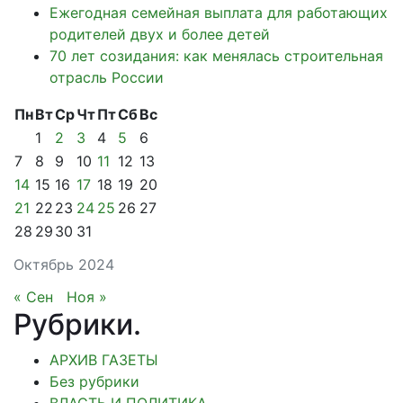
Ежегодная семейная выплата для работающих
родителей двух и более детей
70 лет созидания: как менялась строительная
отрасль России
Пн
Вт
Ср
Чт
Пт
Сб
Вс
1
2
3
4
5
6
7
8
9
10
11
12
13
14
15
16
17
18
19
20
21
22
23
24
25
26
27
28
29
30
31
Октябрь 2024
« Сен
Ноя »
Рубрики
.
АРХИВ ГАЗЕТЫ
Без рубрики