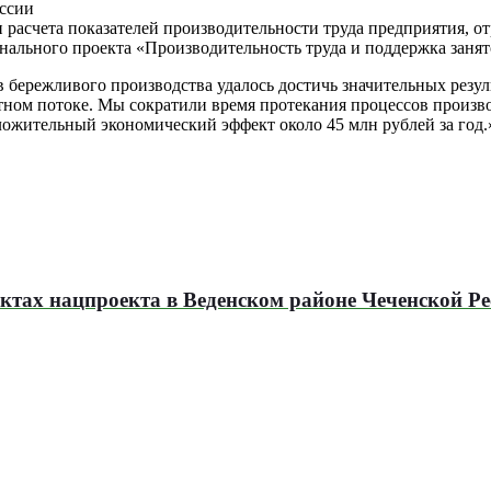
ссии
 расчета показателей производительности труда предприятия, о
нального проекта «Производительность труда и поддержка занят
 бережливого производства удалось достичь значительных резу
ном потоке. Мы сократили время протекания процессов произво
оложительный экономический эффект около 45 млн рублей за год
ектах нацпроекта в Веденском районе Чеченской Р