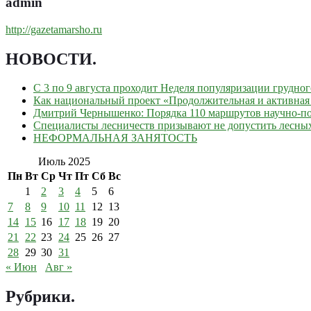
admin
http://gazetamarsho.ru
НОВОСТИ
.
С 3 по 9 августа проходит Неделя популяризации грудно
Как национальный проект «Продолжительная и активная 
Дмитрий Чернышенко: Порядка 110 маршрутов научно-поп
Специалисты лесничеств призывают не допустить лесны
НЕФОРМАЛЬНАЯ ЗАНЯТОСТЬ
Июль 2025
Пн
Вт
Ср
Чт
Пт
Сб
Вс
1
2
3
4
5
6
7
8
9
10
11
12
13
14
15
16
17
18
19
20
21
22
23
24
25
26
27
28
29
30
31
« Июн
Авг »
Рубрики
.