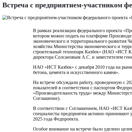
Встреча с предприятием-участником ф
В рамках реализации федерального проекта «Про
котором можно подать на платформе Производит
экономического и территориального развития Ч
хозяйства Министерства экономического и тер
строительный технопарк Казбек» (НАО «ИСТ Каз
директора Солсановым А.С. и заместителем ге
НАО «ИСТ Казбек» с декабря 2010 года на рынк
бетона, цемента и искусственного камня».
На встрече обсуждали работу, проведенную с 2
показателей в соответствии с паспортом Федпр
«Производительность труда» между Министерст
Соглашение).
В соответствии с Соглашением, НАО «ИСТ Казбе
специалисты предприятия активно принимают уч
2025 года Федпроекта.
Особое внимание на встрече было уделено целев