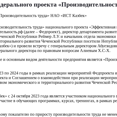
едерального проекта «Производительнос
изводительность труда» национального проекта «Эффективная и 
ельность.рф (далее – Федпроект), директор департамента разви
еченской Республики Реймер Л.У. и начальник отдела экономик
риториального развития Чеченской Республики посетили Непуб
бек») и провели встречу с генеральным директором Абуезидовы
нерального директора по правовым вопросам Алиевым Х.С-Х.
е и основным видом деятельности предприятия является «Произ
023 по 2024 годы в рамках реализации мероприятий Федпроекта 
оекта и Соглашением о взаимодействии при реализации меропри
вом экономического и территориального развития Чеченской Ре
к» с 24 октября 2023 года является участником национального 
астие в обучающих программах, курсах, тренингах, в рамках ре
ому показателю по приросту производительности труда не менее