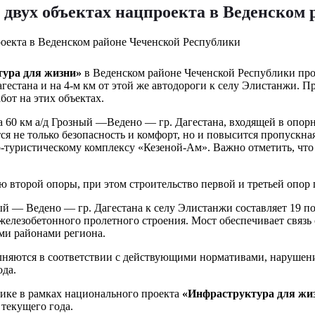
 двух объектах нацпроекта в Веденском
ура для жизни»
в Веденском районе Чеченской Республики пр
агестана и на 4-м км от этой же автодороги к селу Элистанжи.
бот на этих объектах.
60 км а/д Грозный —Ведено — гр. Дагестана, входящей в опорну
я не только безопасность и комфорт, но и повысится пропускная
туристическому комплексу «Кезеной-Ам». Важно отметить, что в
ю второй опоры, при этом строительство первой и третьей опор
й — Ведено — гр. Дагестана к селу Элистанжи составляет 19 по
железобетонного пролетного строения. Мост обеспечивает связ
еми районами региона.
лняются в соответствии с действующими нормативами, нарушени
ода.
лике в рамках национального проекта
«Инфраструктура для жи
 текущего года.