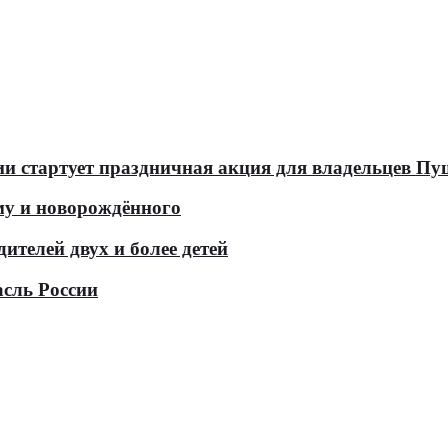
оссии стартует праздничная акция для владельцев 
у и новорождённого
телей двух и более детей
асль России