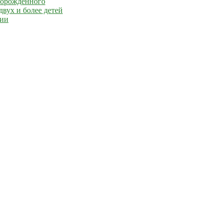
ворождённого
вух и более детей
сии