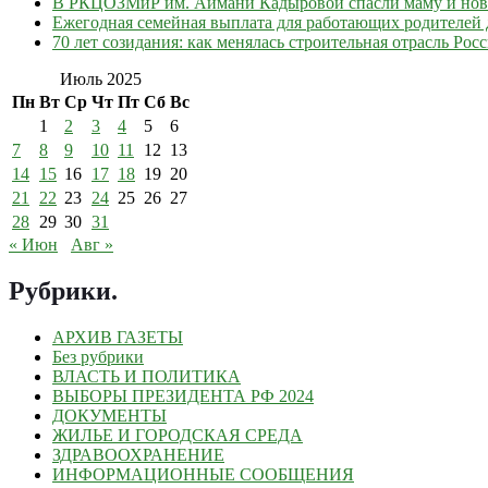
В РКЦОЗМиР им. Аймани Кадыровой спасли маму и но
Ежегодная семейная выплата для работающих родителей д
70 лет созидания: как менялась строительная отрасль Рос
Июль 2025
Пн
Вт
Ср
Чт
Пт
Сб
Вс
1
2
3
4
5
6
7
8
9
10
11
12
13
14
15
16
17
18
19
20
21
22
23
24
25
26
27
28
29
30
31
« Июн
Авг »
Рубрики
.
АРХИВ ГАЗЕТЫ
Без рубрики
ВЛАСТЬ И ПОЛИТИКА
ВЫБОРЫ ПРЕЗИДЕНТА РФ 2024
ДОКУМЕНТЫ
ЖИЛЬЕ И ГОРОДСКАЯ СРЕДА
ЗДРАВООХРАНЕНИЕ
ИНФОРМАЦИОННЫЕ СООБЩЕНИЯ