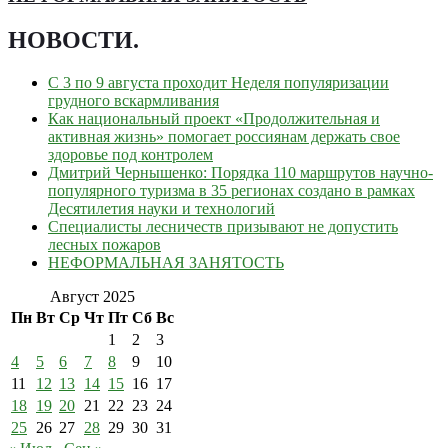
НОВОСТИ
.
С 3 по 9 августа проходит Неделя популяризации
грудного вскармливания
Как национальный проект «Продолжительная и
активная жизнь» помогает россиянам держать свое
здоровье под контролем
Дмитрий Чернышенко: Порядка 110 маршрутов научно-
популярного туризма в 35 регионах создано в рамках
Десятилетия науки и технологий
Специалисты лесничеств призывают не допустить
лесных пожаров
НЕФОРМАЛЬНАЯ ЗАНЯТОСТЬ
Август 2025
Пн
Вт
Ср
Чт
Пт
Сб
Вс
1
2
3
4
5
6
7
8
9
10
11
12
13
14
15
16
17
18
19
20
21
22
23
24
25
26
27
28
29
30
31