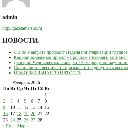
admin
http://gazetamarsho.ru
НОВОСТИ
.
С 3 по 9 августа проходит Неделя популяризации грудно
Как национальный проект «Продолжительная и активная 
Дмитрий Чернышенко: Порядка 110 маршрутов научно-поп
Специалисты лесничеств призывают не допустить лесны
НЕФОРМАЛЬНАЯ ЗАНЯТОСТЬ
Февраль 2026
Пн
Вт
Ср
Чт
Пт
Сб
Вс
1
2
3
4
5
6
7
8
9
10
11
12
13
14
15
16
17
18
19
20
21
22
23
24
25
26
27
28
« Янв
Мар »