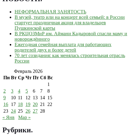
НЕФОРМАЛЬНАЯ ЗАНЯТОСТЬ
В музей, театр или на концерт всей семьей: в России
стартует праздничная акция для владельцев
Пушкинской карты
В РКЦОЗМиР им. Аймани Кадыровой спасли маму и
новорождённого
Ежегодная семейная выплата для работающих
родителей двух и более детей
70 лет созидания: как менялась строительная отрасль
России
Февраль 2026
Пн
Вт
Ср
Чт
Пт
Сб
Вс
1
2
3
4
5
6
7
8
9
10
11
12
13
14
15
16
17
18
19
20
21
22
23
24
25
26
27
28
« Янв
Мар »
Рубрики
.