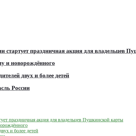
оссии стартует праздничная акция для владельцев 
у и новорождённого
телей двух и более детей
асль России
артует праздничная акция для владельцев Пушкинской карты
ворождённого
вух и более детей