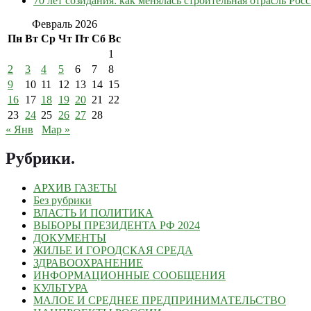
70 лет созидания: как менялась строительная отрасль Рос
Февраль 2026
Пн
Вт
Ср
Чт
Пт
Сб
Вс
1
2
3
4
5
6
7
8
9
10
11
12
13
14
15
16
17
18
19
20
21
22
23
24
25
26
27
28
« Янв
Мар »
Рубрики
.
АРХИВ ГАЗЕТЫ
Без рубрики
ВЛАСТЬ И ПОЛИТИКА
ВЫБОРЫ ПРЕЗИДЕНТА РФ 2024
ДОКУМЕНТЫ
ЖИЛЬЕ И ГОРОДСКАЯ СРЕДА
ЗДРАВООХРАНЕНИЕ
ИНФОРМАЦИОННЫЕ СООБЩЕНИЯ
КУЛЬТУРА
МАЛОЕ И СРЕДНЕЕ ПРЕДПРИНИМАТЕЛЬСТВО