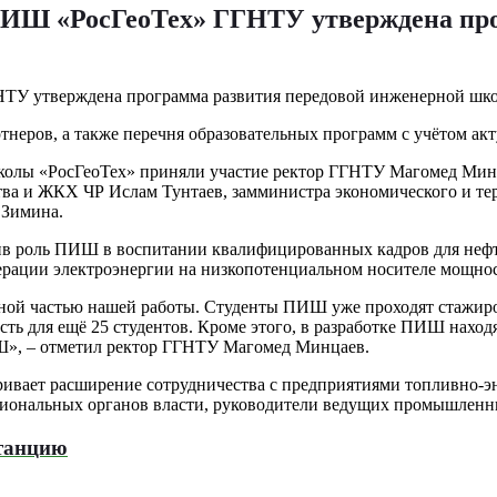
 ПИШ «РосГеоТех» ГГНТУ утверждена пр
неров, а также перечня образовательных программ с учётом акт
школы «РосГеоТех» приняли участие ректор ГГНТУ Магомед Мин
ва и ЖКХ ЧР Ислам Тунтаев, замминистра экономического и те
а Зимина.
ив роль ПИШ в воспитании квалифицированных кадров для нефте
рации электроэнергии на низкопотенциальном носителе мощнос
тной частью нашей работы. Студенты ПИШ уже проходят стажиро
ть для ещё 25 студентов. Кроме этого, в разработке ПИШ наход
Ш», – отметил ректор ГГНТУ Магомед Минцаев.
ивает расширение сотрудничества с предприятиями топливно‑э
егиональных органов власти, руководители ведущих промышленн
станцию