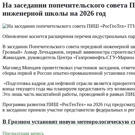
На заседании попечительского совета
инженерной школы на 2026 год
Обновление коснется расширения перечня индустриальных парт
В заседании Попечительского совета передовой инженерной 
Грозный» Анвар Лечхаджиев, первый замминистра строительст
Жамалдаев, руководитель Центра «Газпромнефть-СГУ»Марин
Магомед Минцаев приветствовал участников заседания, отмет
сборка первой в России опытно-промышленной установки гене
«Подготовка кадров для нефтяной отрасли является приорите
конца текущего года мы планируем предоставить эту возможнос
Это лишь часть масштабной работы, проводимой в рамках ПИ
Программа развития ПИШ «РосГеоТех» на 2026 год предусматр
в заседании приняли участие представители федеральных и р
В Грозном установят новую метеорологическую 
Предыдущая запись