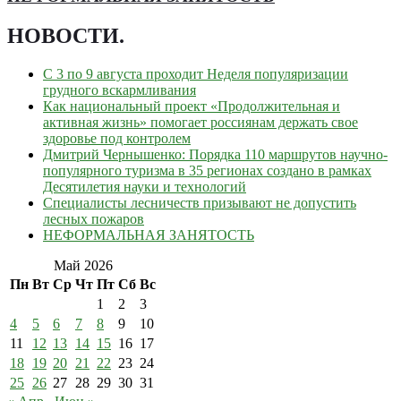
НОВОСТИ
.
С 3 по 9 августа проходит Неделя популяризации
грудного вскармливания
Как национальный проект «Продолжительная и
активная жизнь» помогает россиянам держать свое
здоровье под контролем
Дмитрий Чернышенко: Порядка 110 маршрутов научно-
популярного туризма в 35 регионах создано в рамках
Десятилетия науки и технологий
Специалисты лесничеств призывают не допустить
лесных пожаров
НЕФОРМАЛЬНАЯ ЗАНЯТОСТЬ
Май 2026
Пн
Вт
Ср
Чт
Пт
Сб
Вс
1
2
3
4
5
6
7
8
9
10
11
12
13
14
15
16
17
18
19
20
21
22
23
24
25
26
27
28
29
30
31