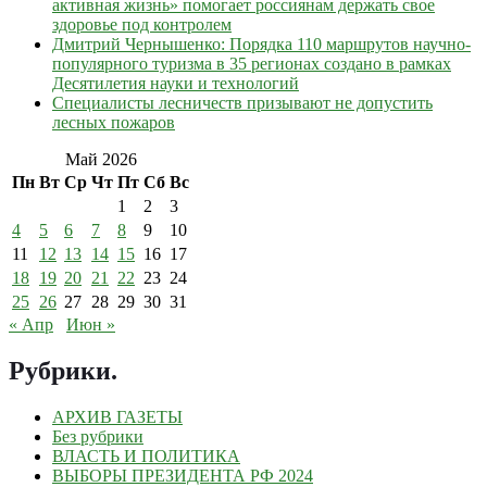
активная жизнь» помогает россиянам держать свое
здоровье под контролем
Дмитрий Чернышенко: Порядка 110 маршрутов научно-
популярного туризма в 35 регионах создано в рамках
Десятилетия науки и технологий
Специалисты лесничеств призывают не допустить
лесных пожаров
Май 2026
Пн
Вт
Ср
Чт
Пт
Сб
Вс
1
2
3
4
5
6
7
8
9
10
11
12
13
14
15
16
17
18
19
20
21
22
23
24
25
26
27
28
29
30
31
« Апр
Июн »
Рубрики
.
АРХИВ ГАЗЕТЫ
Без рубрики
ВЛАСТЬ И ПОЛИТИКА
ВЫБОРЫ ПРЕЗИДЕНТА РФ 2024