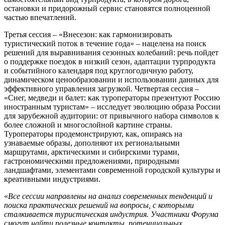
остановки и придорожный сервис становятся полноценной
частью впечатлений.
Третья сессия – «Внесезон: как гармонизировать
туристический поток в течение года» – нацелена на поиск
решений для выравнивания сезонных колебаний: речь пойдет
о поддержке поездок в низкий сезон, адаптации турпродукта
и событийного календаря под круглогодичную работу,
динамическом ценообразовании и использовании данных для
эффективного управления загрузкой. Четвертая сессия –
«Снег, медведи и балет: как туроператоры презентуют Россию
иностранным туристам» – исследует эволюцию образа России
для зарубежной аудитории: от привычного набора символов к
более сложной и многослойной картине страны.
Туроператоры продемонстрируют, как, опираясь на
узнаваемые образы, дополняют их региональными
маршрутами, арктическими и сибирскими турами,
гастрономическими предложениями, природными
ландшафтами, элементами современной городской культуры и
креативными индустриями.
«
Все сессии направлены на анализ современных тенденций и
поиска практических решений на вопросы, с которыми
сталкивается туристическая индустрия. Участники Форума
смогут найти полезные контакты, потенциальных