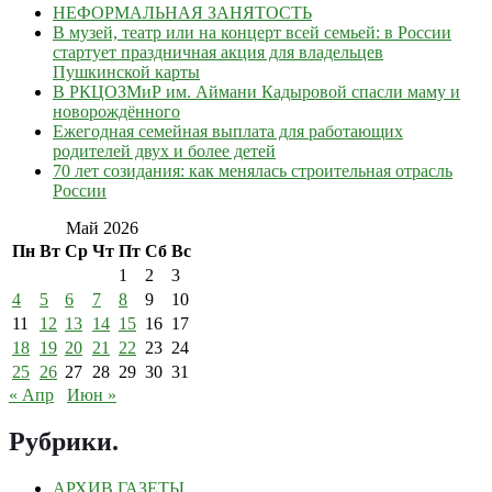
НЕФОРМАЛЬНАЯ ЗАНЯТОСТЬ
В музей, театр или на концерт всей семьей: в России
стартует праздничная акция для владельцев
Пушкинской карты
В РКЦОЗМиР им. Аймани Кадыровой спасли маму и
новорождённого
Ежегодная семейная выплата для работающих
родителей двух и более детей
70 лет созидания: как менялась строительная отрасль
России
Май 2026
Пн
Вт
Ср
Чт
Пт
Сб
Вс
1
2
3
4
5
6
7
8
9
10
11
12
13
14
15
16
17
18
19
20
21
22
23
24
25
26
27
28
29
30
31
« Апр
Июн »
Рубрики
.
АРХИВ ГАЗЕТЫ