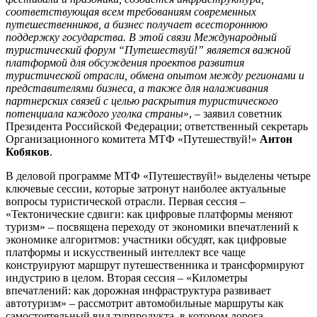
соответствующая всем требованиям современных
путешественников, а бизнес получает всестороннюю
поддержку государства. В этой связи Международный
туристический форум “Путешествуй!” является важной
платформой для обсуждения проектов развития
туристической отрасли, обмена опытом между регионами и
представителями бизнеса, а также для налаживания
партнерских связей с целью раскрытия туристического
потенциала каждого уголка страны
», – заявил советник
Президента Российской Федерации; ответственный секретарь
Организационного комитета МТФ «Путешествуй!»
Антон
Кобяков
.
В деловой программе МТФ «Путешествуй!» выделены четыре
ключевые сессии, которые затронут наиболее актуальные
вопросы туристической отрасли. Первая сессия –
«Тектонические сдвиги: как цифровые платформы меняют
туризм» – посвящена переходу от экономики впечатлений к
экономике алгоритмов: участники обсудят, как цифровые
платформы и искусственный интеллект все чаще
конструируют маршрут путешественника и трансформируют
индустрию в целом. Вторая сессия – «Километры
впечатлений: как дорожная инфраструктура развивает
автотуризм» – рассмотрит автомобильные маршруты как
самостоятельный вид турпродукта, в котором дорога,