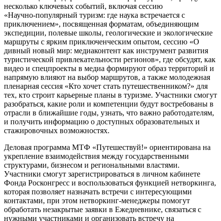
несколько ключевых событий, включая сессию
«Научно‑популярный туризм: где наука встречается с
приключением», посвященная форматам, объединяющим
экспедиции, полевые школы, геологические и экологические
маршруты с ярким приключенческим опытом, сессию «О
дивный новый мир: медиаконтент как инструмент развития
туристической привлекательности регионов», где обсудят, как
видео и спецпроекты в медиа формируют образ территорий и
напрямую влияют на выбор маршрутов, а также молодежная
пленарная сессия «Кто хочет стать путешественником?» для
тех, кто строит карьерные планы в туризме. Участники смогут
разобраться, какие роли и компетенции будут востребованы в
отрасли в ближайшие годы, узнать, что важно работодателям,
и получить информацию о доступных образовательных и
стажировочных возможностях.
Деловая программа МТФ «Путешествуй!» ориентирована на
укрепление взаимодействия между государственными
структурами, бизнесом и региональными властями.
Участники смогут зарегистрироваться в личном кабинете
Фонда Росконгресс и воспользоваться функцией нетворкинга,
которая позволяет назначать встречи с интересующими
контактами, при этом нетворкинг-менеджеры помогут
обработать незакрытые заявки в Ежедневнике, связаться с
нужными участниками и организовать встречу на