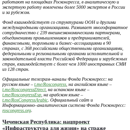
работают на площадках Росконгресса, в аналитическую и
экспертную работу вовлечены более 5000 экспертов в России
и за рубежом.
Фонд взаимодействует со структурами ООН и другими
международными организациями. Развивает многоформатное
сотрудничество с 239 внешнеэкономическими партнерами,
объединениями промышленников и предпринимателей,
финансовыми, торговыми и бизнес–ассоциациями в 90
странах, с 368 российскими общественными организациями,
федеральными и региональными органами исполнительной и
законодательной власти Российской Федерации и зарубежных
стран, взаимодействует с более чем 1000 иностранных СМИ
из 128 стран.
Официальные телеграм–каналы Фонда Росконгресс: на
русском языке –
t.me/Roscongress
, на английском языке –
t.me/RoscongressDirect
, на испанском языке –
t.me/RoscongressEsp
, на арабском языке –
t.me/RosCongressArabic
. Официальный сайт и
Информационно–аналитическая система Фонда Росконгресс:
roscongress.org
.
Чеченская Республика: нацпроект
«Инфраструктура для жизни» на страже