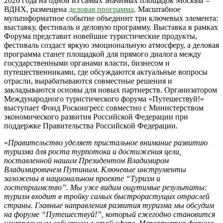
2026 года на одной из самых значимых площадок Москвы –
ВДНХ, размещена
деловая программа
. Масштабное
мультиформатное событие объединит три ключевых элемента:
выставку, фестиваль и деловую программу. Выставка в рамках
Форума представит новейшие туристические продукты,
фестиваль создаст яркую эмоциональную атмосферу, а деловая
программа станет площадкой для прямого диалога между
государственными органами власти, бизнесом и
путешественниками, где обсуждаются актуальные вопросы
отрасли, вырабатываются совместные решения и
закладываются основы для новых партнерств. Организатором
Международного туристического форума «Путешествуй!»
выступает Фонд Росконгресс совместно с Министерством
экономического развития Российской Федерации при
поддержке Правительства Российской Федерации.
«
Правительство уделяет пристальное внимание развитию
туризма для роста турпотока и достижения цели,
поставленной нашим Президентом Владимиром
Владимировичем Путиным. Ключевые инструменты
заложены в национальном проекте “Туризм и
гостеприимство”. Мы уже видим ощутимые результаты:
туризм входит в тройку самых быстрорастущих отраслей
страны.
Главные направления развития туризма мы обсудим
на форуме “Путешествуй!”, который ежегодно становится