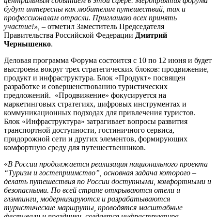
центральным событием в этой сфере. Мероприятия форума
будут интересны как
любителям путешествий, так и
профессионалам отрасли. Приглашаю всех принять
участие!»,
– отметил Заместитель Председателя
Правительства Российской Федерации
Дмитрий
Чернышенко
.
Деловая программа Форума состоится с 10 по 12 июня и будет
выстроена вокруг трех стратегических блоков: продвижение,
продукт и инфраструктура. Блок «Продукт» посвящен
разработке и совершенствованию туристических
предложений. «Продвижение» фокусируется на
маркетинговых стратегиях, цифровых инструментах и
коммуникационных подходах для привлечения туристов.
Блок «Инфраструктура» затрагивает вопросы развития
транспортной доступности, гостиничного сервиса,
придорожной сети и других элементов, формирующих
комфортную среду для путешественников.
«
В России продолжается реализация национального проекта
“Туризм и гостеприимство”, основная задача которого –
делать путешествия по России доступными, комфортными и
безопасными. По всей стране открываются отели и
глэмпинги, модернизируются и разрабатываются
туристические маршруты, проводятся масштабные
фестивали и праздники, создается инфраструктура,