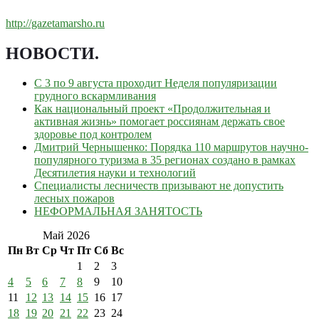
http://gazetamarsho.ru
НОВОСТИ
.
С 3 по 9 августа проходит Неделя популяризации
грудного вскармливания
Как национальный проект «Продолжительная и
активная жизнь» помогает россиянам держать свое
здоровье под контролем
Дмитрий Чернышенко: Порядка 110 маршрутов научно-
популярного туризма в 35 регионах создано в рамках
Десятилетия науки и технологий
Специалисты лесничеств призывают не допустить
лесных пожаров
НЕФОРМАЛЬНАЯ ЗАНЯТОСТЬ
Май 2026
Пн
Вт
Ср
Чт
Пт
Сб
Вс
1
2
3
4
5
6
7
8
9
10
11
12
13
14
15
16
17
18
19
20
21
22
23
24