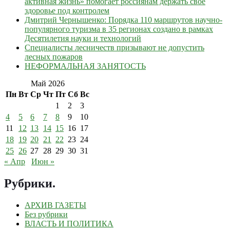
активная жизнь» помогает россиянам держать свое
здоровье под контролем
Дмитрий Чернышенко: Порядка 110 маршрутов научно-
популярного туризма в 35 регионах создано в рамках
Десятилетия науки и технологий
Специалисты лесничеств призывают не допустить
лесных пожаров
НЕФОРМАЛЬНАЯ ЗАНЯТОСТЬ
Май 2026
Пн
Вт
Ср
Чт
Пт
Сб
Вс
1
2
3
4
5
6
7
8
9
10
11
12
13
14
15
16
17
18
19
20
21
22
23
24
25
26
27
28
29
30
31
« Апр
Июн »
Рубрики
.
АРХИВ ГАЗЕТЫ
Без рубрики
ВЛАСТЬ И ПОЛИТИКА