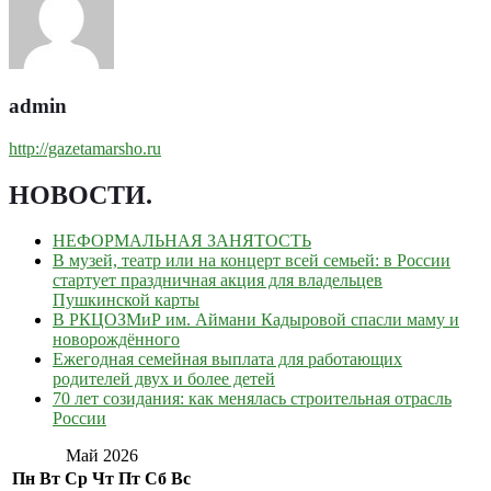
admin
http://gazetamarsho.ru
НОВОСТИ
.
НЕФОРМАЛЬНАЯ ЗАНЯТОСТЬ
В музей, театр или на концерт всей семьей: в России
стартует праздничная акция для владельцев
Пушкинской карты
В РКЦОЗМиР им. Аймани Кадыровой спасли маму и
новорождённого
Ежегодная семейная выплата для работающих
родителей двух и более детей
70 лет созидания: как менялась строительная отрасль
России
Май 2026
Пн
Вт
Ср
Чт
Пт
Сб
Вс